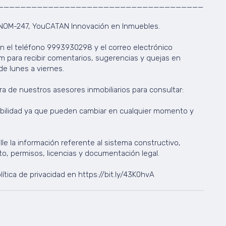
_________________________________________
 NOM-247, YouCATAN Innovación en Inmuebles.
ón el teléfono 9993930298 y el correo electrónico
para recibir comentarios, sugerencias y quejas en
e lunes a viernes.
a de nuestros asesores inmobiliarios para consultar:
onibilidad ya que pueden cambiar en cualquier momento y
le la información referente al sistema constructivo,
, permisos, licencias y documentación legal.
ítica de privacidad en https://bit.ly/43K0hvA