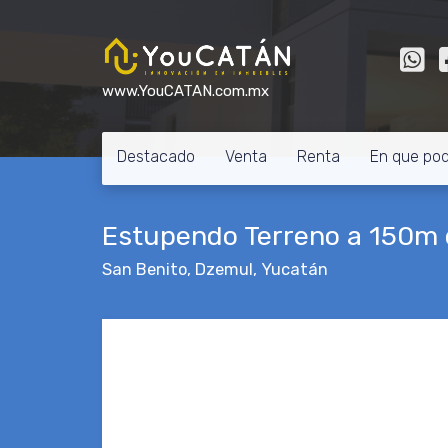
www.YouCATAN.com.mx
Destacado
Venta
Renta
En que po
Estupendo Terreno a 150m 
San Benito
,
Dzemul
,
Yucatán