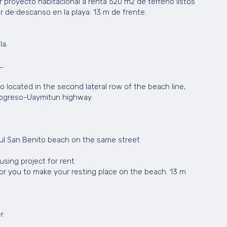
r proyecto habitacional a renta 520 m2 de terreno listos
r de descanso en la playa. 13 m de frente.
a.
_
o located in the second lateral row of the beach line,
rogreso-Uaymitun highway.
ul San Benito beach on the same street
using project for rent
or you to make your resting place on the beach. 13 m
r.
_________