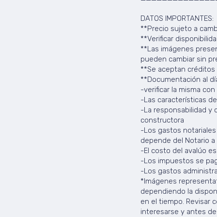
DATOS IMPORTANTES:
**Precio sujeto a camb
**Verificar disponibilid
**Las imágenes presen
pueden cambiar sin pre
**Se aceptan créditos 
**Documentación al dí
-verificar la misma con
-Las características d
-La responsabilidad y 
constructora
-Los gastos notariales 
depende del Notario a 
-El costo del avalúo e
-Los impuestos se pag
-Los gastos administra
*Imágenes representat
dependiendo la disponib
en el tiempo. Revisar 
interesarse y antes de