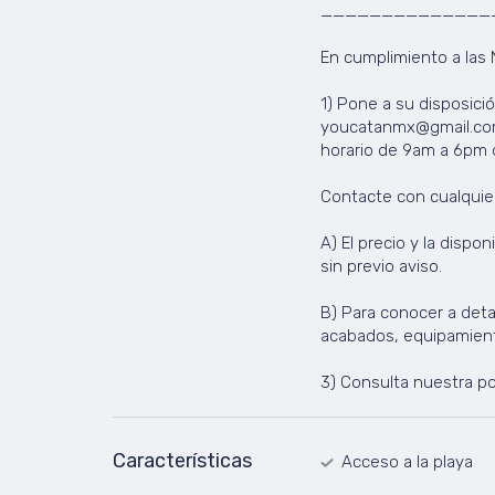
______________
En cumplimiento a las
1) Pone a su disposici
youcatanmx@gmail.com 
horario de 9am a 6pm d
Contacte con cualquier
A) El precio y la disp
sin previo aviso.
B) Para conocer a detal
acabados, equipamiento
3) Consulta nuestra pol
Características
Acceso a la playa