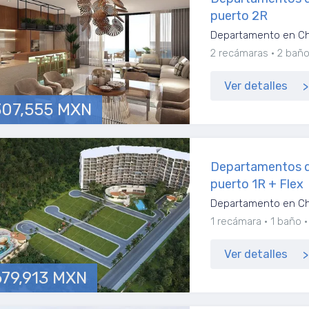
puerto 2R
Departamento en Ch
2 recámaras
2 bañ
Ver detalles
307,555 MXN
Departamentos d
puerto 1R + Flex
Departamento en Ch
1 recámara
1 baño
Ver detalles
679,913 MXN