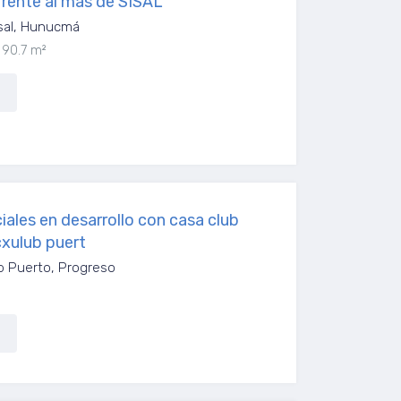
rente al mas de SISAL
sal, Hunucmá
90.7 m²
iales en desarrollo con casa club
cxulub puert
b Puerto, Progreso