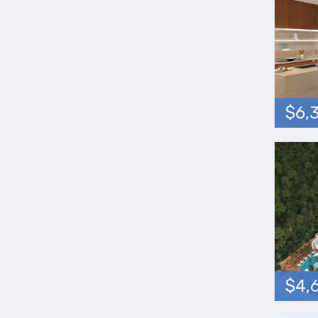
$6,
$4,