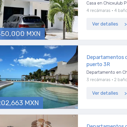
Casa en Chicxulub P
4 recámaras
4 bañ
Ver detalles
450,000 MXN
Departamentos d
puerto 3R
Departamento en Ch
3 recámaras
2 bañ
Ver detalles
202,663 MXN
Departamentos d