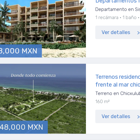
Departamentos f
Departamento en Si
1 recámara
1 baño
Ver detalles
8,000 MXN
Terrenos residenc
frente al mar chi
Terreno en Chicxulu
160 m²
Ver detalles
248,000 MXN