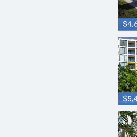
$4,
$5,