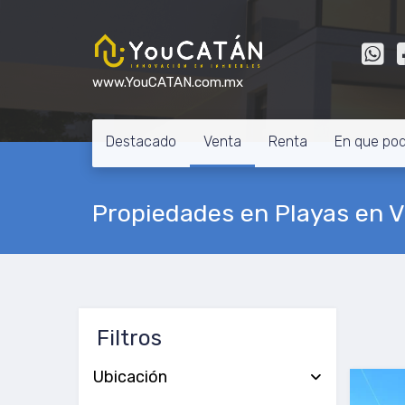
www.YouCATAN.com.mx
Destacado
Venta
Renta
En que po
Propiedades en Playas en 
Filtros
Ubicación