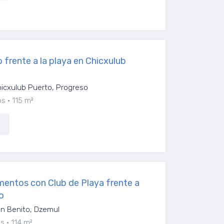
frente a la playa en Chicxulub
icxulub Puerto, Progreso
os
115 m²
entos con Club de Playa frente a
o
n Benito, Dzemul
os
114 m²