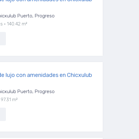
icxulub Puerto, Progreso
os
140.42 m²
e lujo con amenidades en Chicxulub
icxulub Puerto, Progreso
97.31 m²