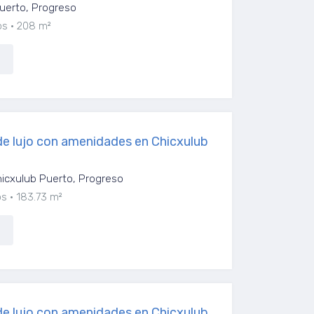
uerto, Progreso
os
208 m²
e lujo con amenidades en Chicxulub
icxulub Puerto, Progreso
os
183.73 m²
e lujo con amenidades en Chicxulub