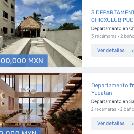
3 DEPARTAMENT
CHICXULUB PUE
Departamento en Ch
3 recámaras
2 bañ
Ver detalles
600,000 MXN
Departamento fre
Yucatan
Departamento en San
2 recámaras
2 bañ
Ver detalles
0,000 MXN