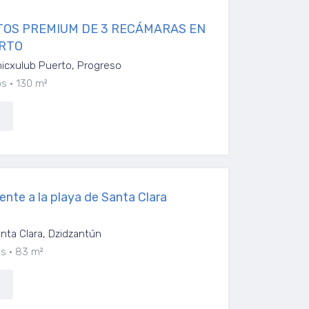
OS PREMIUM DE 3 RECÁMARAS EN
RTO
icxulub Puerto, Progreso
os
130 m²
nte a la playa de Santa Clara
ta Clara, Dzidzantún
os
83 m²