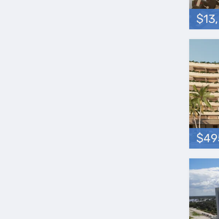
$13
$49