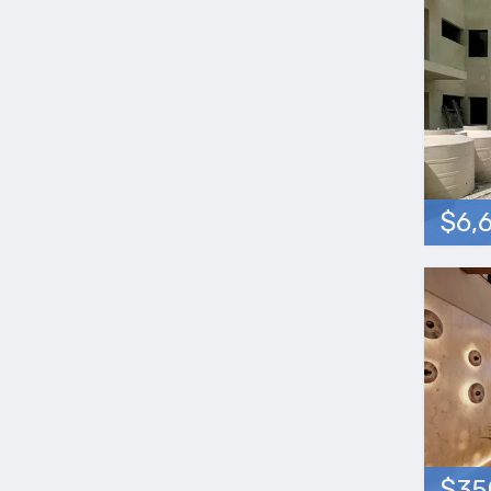
$6,
$35