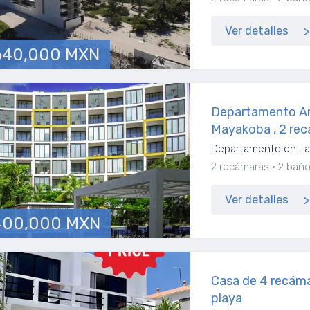
Ver detalles
640,000 MXN
Departamento Am
Mayakoba , 2 re
Departamento en La 
2 recámaras
2 bañ
Ver detalles
400,000 MXN
Casa de 4 recáma
playa