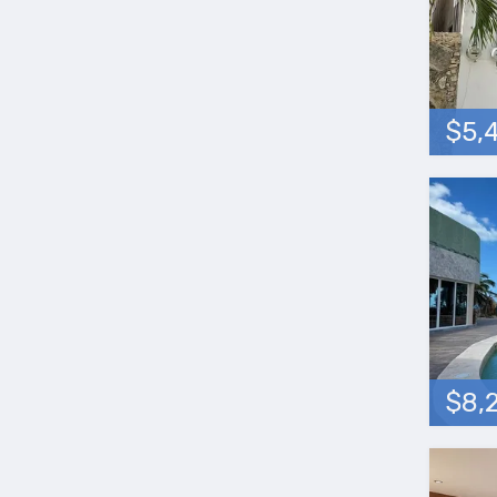
$5,
$8,