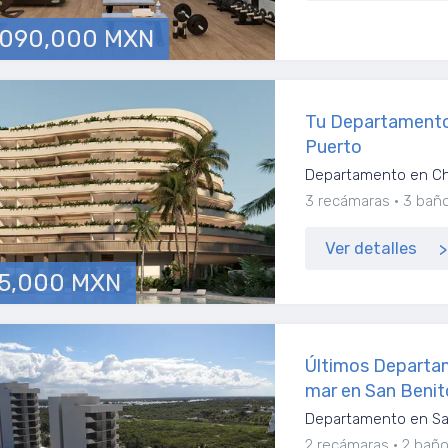
,090,000 MXN
Tu Departamento 
Puerto
Departamento en Ch
3 recámaras
3 bañ
Ver detalles
5,000 MXN
Últimos Departam
mar en San Benit
Departamento en Sa
2 recámaras
2 bañ