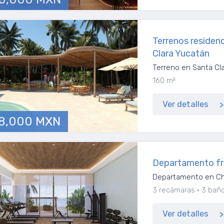
Terrenos residen
Clara Yucatán
Terreno en Santa Cla
160 m²
Ver detalles
8,000 MXN
Departamento fre
Departamento en Ch
3 recámaras
3 bañ
Ver detalles